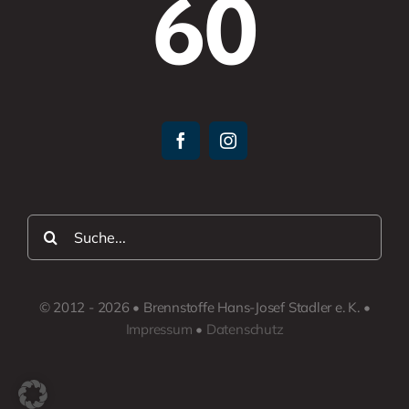
60
Suche
nach:
© 2012 - 2026 • Brennstoffe Hans-Josef Stadler e. K. •
Impressum
•
Datenschutz