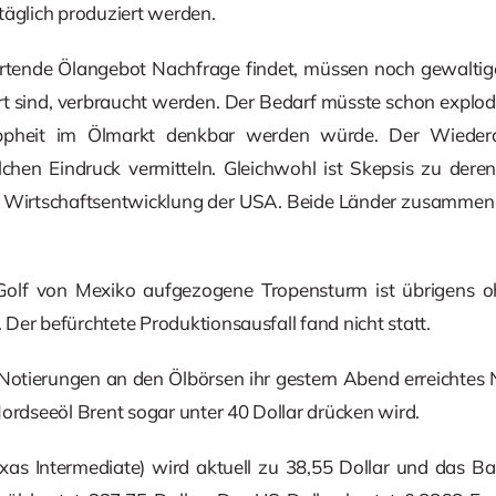
täglich produziert werden.
tende Ölangebot Nachfrage findet, müssen noch gewaltige
t sind, verbraucht werden. Der Bedarf müsste schon explodi
pheit im Ölmarkt denkbar werden würde. Der Wiederau
chen Eindruck vermitteln. Gleichwohl ist Skepsis zu der
n Wirtschaftsentwicklung der USA. Beide Länder zusammen 
 Golf von Mexiko aufgezogene Tropensturm ist übrigens 
Der befürchtete Produktionsausfall fand nicht statt.
otierungen an den Ölbörsen ihr gestern Abend erreichtes N
Nordseeöl Brent sogar unter 40 Dollar drücken wird.
as Intermediate) wird aktuell zu 38,55 Dollar und das Bar