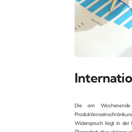
Internati
Die am Wochenende v
Produktionseinschränku
Widerspruch liegt in de
Ölangebot eher steigen al