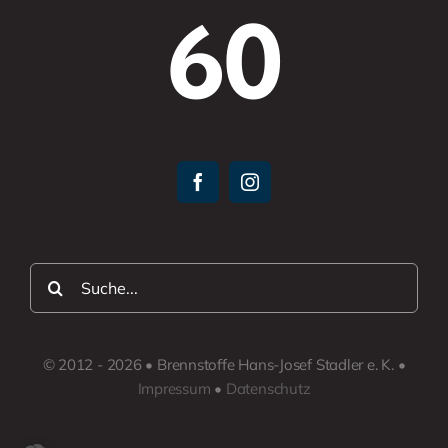
60
Suche
nach:
© 2012 - 2026 • Brennstoffe Hans-Josef Stadler e. K. •
Impressum
•
Datenschutz