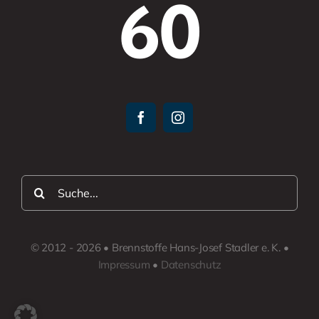
60
Suche
nach:
© 2012 - 2026 • Brennstoffe Hans-Josef Stadler e. K. •
Impressum
•
Datenschutz