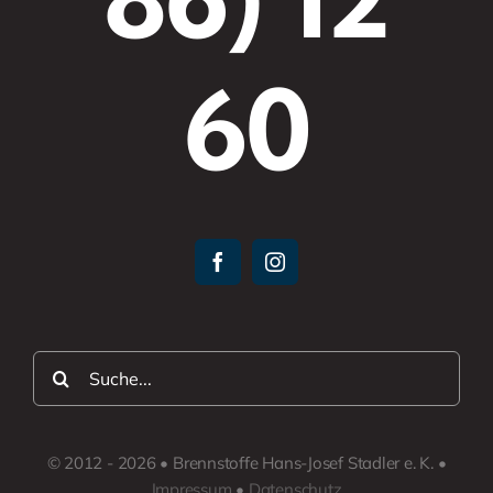
60
Suche
nach:
© 2012 - 2026 • Brennstoffe Hans-Josef Stadler e. K. •
Impressum
•
Datenschutz