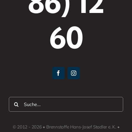
86) 12
60
Suche
nach:
© 2012 - 2026 • Brennstoffe Hans-Josef Stadler e. K. •