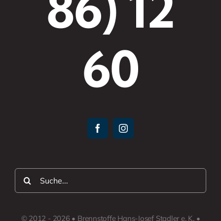
86) 12
60
Suche
nach:
© 2012 - 2026 • Brennstoffe Hans-Josef Stadler e. K. •