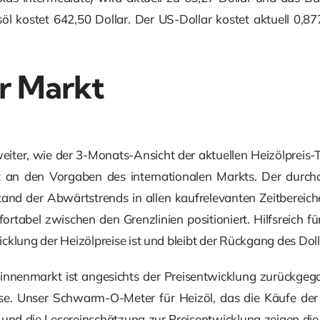
öl kostet 642,50 Dollar. Der US-Dollar kostet aktuell 0,87
r Markt
weiter, wie der 3-Monats-Ansicht der aktuellen Heizölpreis
it an den Vorgaben des internationalen Markts. Der durcha
and der Abwärtstrends in allen kaufrelevanten Zeitbereich
ortabel zwischen den Grenzlinien positioniert. Hilfsreich fü
cklung der Heizölpreise ist und bleibt der Rückgang des Do
nnenmarkt ist angesichts der Preisentwicklung zurückgegan
ise. Unser Schwarm-O-Meter für Heizöl, das die Käufe der
, und die Lesereinschätzung zur Preisentwicklung zeigen die