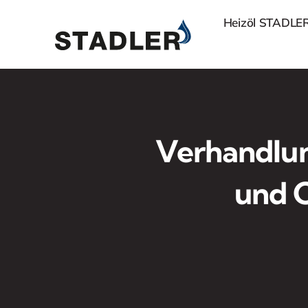
Zum
Heizöl STADLE
Inhalt
springen
Verhandlun
und C