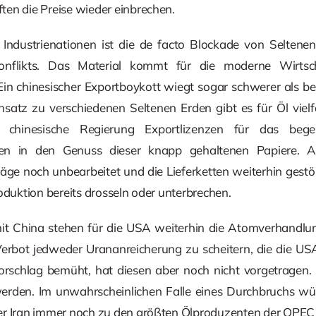
en die Preise wieder einbrechen.
Industrienationen ist die de facto Blockade von Seltenen
onflikts. Das Material kommt für die moderne Wirts
n chinesischer Exportboykott wiegt sogar schwerer als bei
satz zu verschiedenen Seltenen Erden gibt es für Öl vielfä
ie chinesische Regierung Exportlizenzen für das bege
en in den Genuss dieser knapp gehaltenen Papiere. Al
äge noch unbearbeitet und die Lieferketten weiterhin gestör
oduktion bereits drosseln oder unterbrechen.
t China stehen für die USA weiterhin die Atomverhandlun
rbot jedweder Urananreicherung zu scheitern, die die US
orschlag bemüht, hat diesen aber noch nicht vorgetragen.
erden. Im unwahrscheinlichen Falle eines Durchbruchs wü
er Iran immer noch zu den größten Ölproduzenten der OPEC 