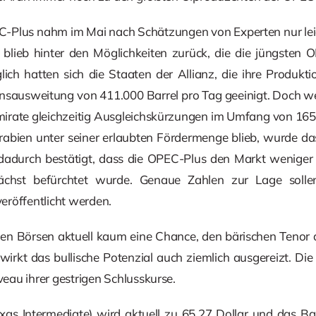
C-Plus nahm im Mai nach Schätzungen von Experten nur lei
 blieb hinter den Möglichkeiten zurück, die die jüngsten
ich hatten sich die Staaten der Allianz, die ihre Produktio
nsausweitung von 411.000 Barrel pro Tag geeinigt. Doch wei
irate gleichzeitig Ausgleichskürzungen im Umfang von 165.
abien unter seiner erlaubten Fördermenge blieb, wurde das
dadurch bestätigt, dass die OPEC-Plus den Markt weniger 
chst befürchtet wurde. Genaue Zahlen zur Lage sollen 
eröffentlicht werden.
en Börsen aktuell kaum eine Chance, den bärischen Tenor 
irkt das bullische Potenzial auch ziemlich ausgereizt. Die
au ihrer gestrigen Schlusskurse.
as Intermediate) wird aktuell zu 65,27 Dollar und das Bar