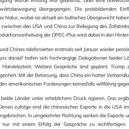
ewegung wurde Anfang Mai gebremst. Über eine dreiwöchig
ufwärtsbewegung übergegangen. Die preisbildenden Einf
er Natur, wobei sie aktuell ein bullisches Übergewicht haben.
 zwischen den USA und China zur Beilegung des Zollstreits
roduktionsanhebung der OPEC-Plus wird dabei in den Hinter
nd Chinas telefonierten erstmals seit Januar wieder persön
 kurz darauf trafen sich hochrangige Delegationen beider 
Handelsstreit. Weitere Gespräche sind geplant. Trump z
genheit. Mit der Betonung, dass China ein harter Verhandlun
g den amerikanischen Forderungen keinesfalls willfährig gege
ass beide Länder unter erheblichem Druck agieren. Das ergi
Denen zufolge sind die chinesischen Exporte in die USA 
ngebrochen. In umgekehrter Richtung sanken die Exporte um
t nur mit einem Erfolg der Gespräche zu rechtfertigen. 