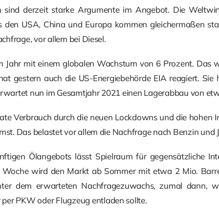
en sind derzeit starke Argumente im Angebot. Die Weltwir
us den USA, China und Europa kommen gleichermaßen sta
achfrage, vor allem bei Diesel.
m Jahr mit einem globalen Wachstum von 6 Prozent. Das w
hat gestern auch die US-Energiebehörde EIA reagiert. Sie 
erwartet nun im Gesamtjahr 2021 einen Lagerabbau von etwa
ivate Verbrauch durch die neuen Lockdowns und die hohen In
mst. Das belastet vor allem die Nachfrage nach Benzin und J
ftigen Ölangebots lässt Spielraum für gegensätzliche Int
n Woche wird den Markt ab Sommer mit etwa 2 Mio. Barrel
unter dem erwarteten Nachfragezuwachs, zumal dann, w
per PKW oder Flugzeug entladen sollte.