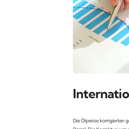
Internati
Die Ölpreise korrigierten 