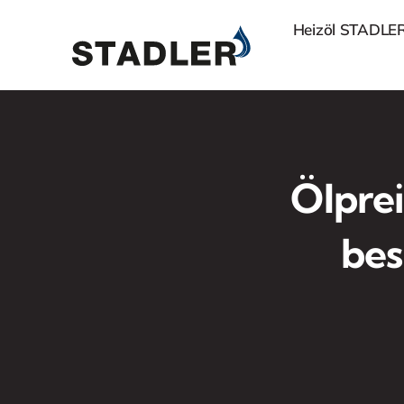
Zum
Heizöl STADLE
Inhalt
springen
Ölprei
bes