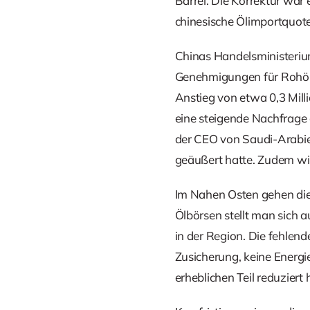
Barrel. Die Korrektur war 
chinesische Ölimportquot
Chinas Handelsministeriu
Genehmigungen für Rohölei
Anstieg von etwa 0,3 Mil
eine steigende Nachfrage
der CEO von Saudi-Arabie
geäußert hatte. Zudem wir
Im Nahen Osten gehen die 
Ölbörsen stellt man sich 
in der Region. Die fehlend
Zusicherung, keine Energie
erheblichen Teil reduziert 