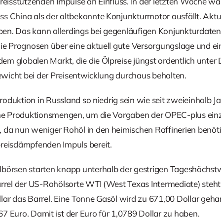
preisstützenden Impulse an Einfluss. In der letzten Woche w
s China als der altbekannte Konjunkturmotor ausfällt. Aktuel
en. Das kann allerdings bei gegenläufigen Konjunkturdate
die Prognosen über eine aktuell gute Versorgungslage und ei
m globalen Markt, die die Ölpreise jüngst ordentlich unter 
Gewicht bei der Preisentwicklung durchaus behalten.
eproduktion in Russland so niedrig sein wie seit zweieinhalb 
ine Produktionsmengen, um die Vorgaben der OPEC-plus einzu
 da nun weniger Rohöl in den heimischen Raffinerien benötig
reisdämpfenden Impuls bereit.
lbörsen starten knapp unterhalb der gestrigen Tageshöchst
rrel der US-Rohölsorte WTI (West Texas Intermediate) steht a
lar das Barrel. Eine Tonne Gasöl wird zu 671,00 Dollar geha
7 Euro. Damit ist der Euro für 1,0789 Dollar zu haben.