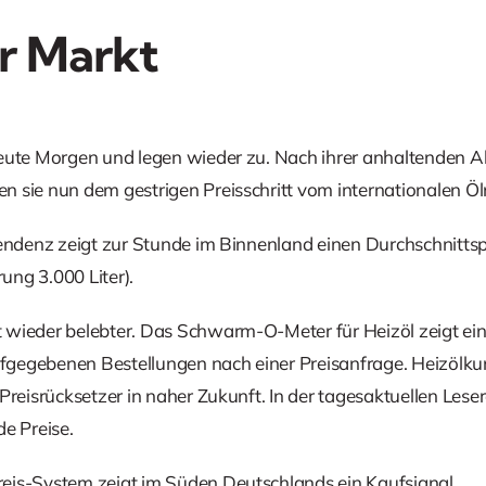
r Markt
heute Morgen und legen wieder zu. Nach ihrer anhaltenden
 sie nun dem gestrigen Preisschritt vom internationalen Öl
Tendenz zeigt zur Stunde im Binnenland einen Durchschnitts
rung 3.000 Liter).
wieder belebter. Das Schwarm-O-Meter für Heizöl zeigt ein
aufgegebenen Bestellungen nach einer Preisanfrage. Heizölkun
 Preisrücksetzer in naher Zukunft. In der tagesaktuellen Les
e Preise.
eis-System zeigt im Süden Deutschlands ein Kaufsignal.