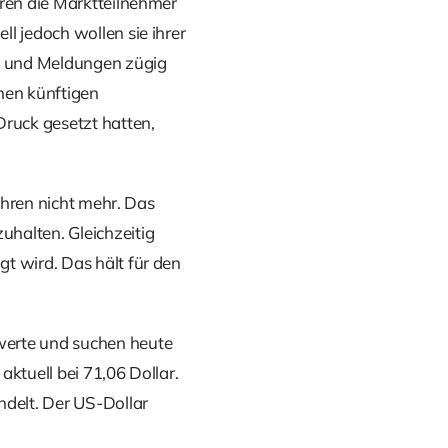
aren die Marktteilnehmer
l jedoch wollen sie ihrer
n und Meldungen zügig
nen künftigen
Druck gesetzt hatten,
Jahren nicht mehr. Das
halten. Gleichzeitig
t wird. Das hält für den
werte und suchen heute
ktuell bei 71,06 Dollar.
ndelt. Der US-Dollar