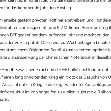
einerseits technischer Natur. Andererseits unterstützte die 
en für das kommende Jahr den Anstieg.
m erteilte gestern privaten Raffineriebetreibern und Hande
nfuhren von insgesamt rund 5,2 Millionen Barrel pro Tag (B
lionen B/T gegenüber dem laufenden Jahr und macht an den
 aus der Volksrepublik. Diese war zu Wochenbeginn bereits
ns staatlichem Ölgiganten Saudi-Aramco extrem optimistis
kte die Zinssenkung der chinesischen Notenbank in dieselb
Angriffe zwischen Israel und der Hisbollah im Libanon unbei
auf einen lang anhaltenden Krieg ein, trotz des Besuchs von
e Aussicht auf ein Kriegsende sorgt wieder für Aufschläge, 
infrastruktur im Iran angreifen zu wollen, zuletzt die Risik
hatte.