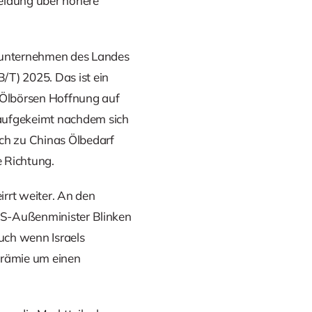
Meldung über höhere
lsunternehmen des Landes
/T) 2025. Das ist ein
 Ölbörsen Hoffnung auf
 aufgekeimt nachdem sich
ch zu Chinas Ölbedarf
e Richtung.
rrt weiter. An den
 US-Außenminister Blinken
auch wenn Israels
oprämie um einen