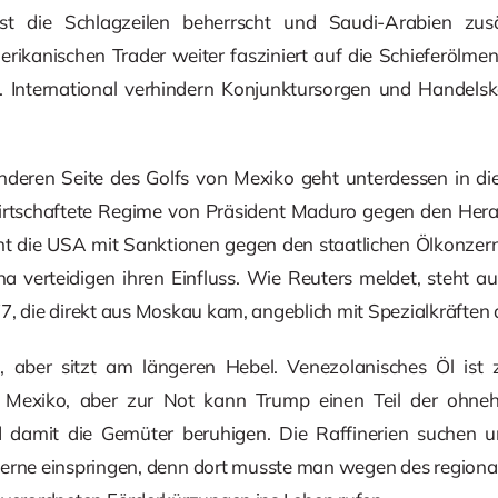
t die Schlagzeilen beherrscht und Saudi-Arabien zusä
erikanischen Trader weiter fasziniert auf die Schieferölmen
 International verhindern Konjunktursorgen und Handelsko
anderen Seite des Golfs von Mexiko geht unterdessen in d
irtschaftete Regime von Präsident Maduro gegen den Hera
öht die USA mit Sanktionen gegen den staatlichen Ölkonze
a verteidigen ihren Einfluss. Wie Reuters meldet, steht au
7, die direkt aus Moskau kam, angeblich mit Spezialkräften 
 aber sitzt am längeren Hebel. Venezolanisches Öl ist 
 Mexiko, aber zur Not kann Trump einen Teil der ohneh
d damit die Gemüter beruhigen. Die Raffinerien suchen 
 gerne einspringen, denn dort musste man wegen des regiona