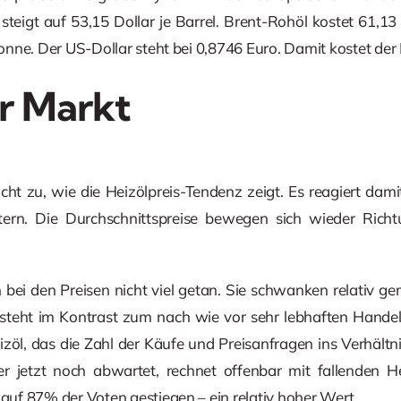
steigt auf 53,15 Dollar je Barrel. Brent-Rohöl kostet 61,13 
 Tonne. Der US-Dollar steht bei 0,8746 Euro. Damit kostet der
r Markt
cht zu, wie die Heizölpreis-Tendenz zeigt. Es reagiert dami
tern. Die Durchschnittspreise bewegen sich wieder Richt
h bei den Preisen nicht viel getan. Sie schwanken relativ 
 steht im Kontrast zum nach wie vor sehr lebhaften Handel. 
l, das die Zahl der Käufe und Preisanfragen ins Verhältnis
 jetzt noch abwartet, rechnet offenbar mit fallenden He
 auf 87% der Voten gestiegen – ein relativ hoher Wert.