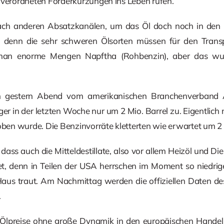
 verordneten Förderkürzungen ins Leben rufen.
ach anderen Absatzkanälen, um das Öl doch noch in den M
n, denn die sehr schweren Ölsorten müssen für den Trans
man enorme Mengen Napftha (Rohbenzin), aber das wu
 gestern Abend vom amerikanischen Branchenverband A
 in der letzten Woche nur um 2 Mio. Barrel zu. Eigentlich n
en wurde. Die Benzinvorräte kletterten wie erwartet um 2 M
ss auch die Mitteldestillate, also vor allem Heizöl und Die
, denn in Teilen der USA herrschen im Moment so niedrig
us traut. Am Nachmittag werden die offiziellen Daten des
.
Ölpreise ohne große Dynamik in den europäischen Handel