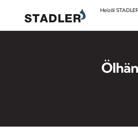
Zum
Heizöl STADLE
Inhalt
springen
Ölhän