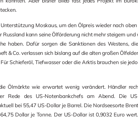
n könnten. Aber bisher blieb fast jedes Projekt im büro
stecken.
 Unterstützung Moskaus, um den Ölpreis wieder nach oben zu
ber Russland kann seine Ölförderung nicht mehr steigern und 
e haben. Dafür sorgen die Sanktionen des Westens, die 
eft & Co. verlassen sich bislang auf die alten großen Ölfelde
. Für Schieferöl, Tiefwasser oder die Arktis brauchen sie je
ie Ölmärkte wie erwartet wenig verändert. Händler rec
der Rede des US-Notenbankchefs am Abend. Die US-
ktuell bei 55,47 US-Dollar je Barrel. Die Nordseesorte Bren
 564,75 Dollar je Tonne. Der US-Dollar ist 0,9032 Euro wert