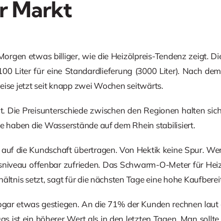
r Markt
orgen etwas billiger, wie die Heizölpreis-Tendenz zeigt. Die
 100 Liter für eine Standardlieferung (3000 Liter). Nach d
eise jetzt seit knapp zwei Wochen seitwärts.
t. Die Preisunterschiede zwischen den Regionen halten sic
ge haben die Wasserstände auf dem Rhein stabilisiert.
 auf die Kundschaft übertragen. Von Hektik keine Spur. W
isniveau offenbar zufrieden. Das Schwarm-O-Meter für Heiz
ältnis setzt, sagt für die nächsten Tage eine hohe Kaufberei
sogar etwas gestiegen. An die 71% der Kunden rechnen laut 
as ist ein höherer Wert als in den letzten Tagen. Man sollte 