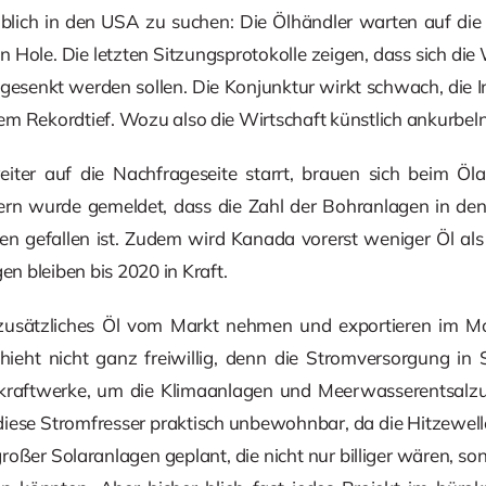
üblich in den USA zu suchen: Die Ölhändler warten auf di
 Hole. Die letzten Sitzungsprotokolle zeigen, dass sich die
 gesenkt werden sollen. Die Konjunktur wirkt schwach, die Inf
inem Rekordtief. Wozu also die Wirtschaft künstlich ankurbel
ter auf die Nachfrageseite starrt, brauen sich beim Öla
n wurde gemeldet, dass die Zahl der Bohranlagen in den
en gefallen ist. Zudem wird Kanada vorerst weniger Öl als 
 bleiben bis 2020 in Kraft.
zusätzliches Öl vom Markt nehmen und exportieren im M
hieht nicht ganz freiwillig, denn die Stromversorgung in
kraftwerke, um die Klimaanlagen und Meerwasserentsalzu
diese Stromfresser praktisch unbewohnbar, da die Hitzewell
großer Solaranlagen geplant, die nicht nur billiger wären, 