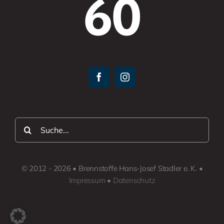
60
Suche
nach:
© 2012 - 2026 • Brennstoffe Hans-Josef Stadler e. K. •
Impressum
•
Datenschutz