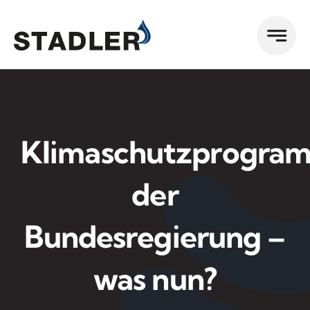
Zum
Inhalt
springen
Klimaschutzprogra
der
Bundesregierung –
was nun?