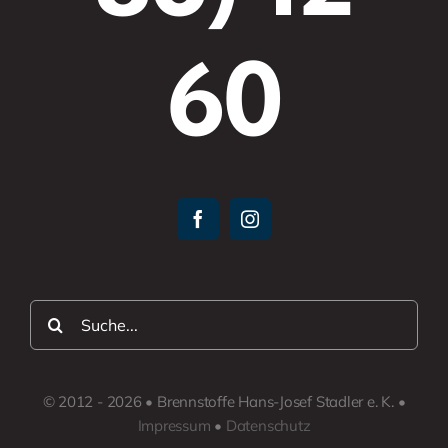
60
Suche
nach:
© 2012 - 2026 • Brennstoffe Hans-Josef Stadler e. K. •
Impressum
•
Datenschutz