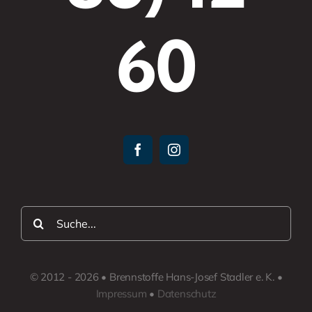
60
Suche
nach:
© 2012 - 2026 • Brennstoffe Hans-Josef Stadler e. K. •
Impressum
•
Datenschutz