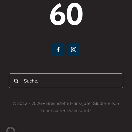
60
Suche
nach:
© 2012 - 2026 • Brennstoffe Hans-Josef Stadler e. K. •
Impressum
•
Datenschutz