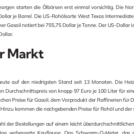
rgen starten die Ölbörsen erst einmal vorsichtig. Die Nor
llar je Barrel. Die US-Rohölsorte West Texas Intermediate
mer Gasoil notiert bei 755,75 Dollar je Tonne. Der US-Dollar 
Dollar.
r Markt
heute auf den niedrigsten Stand seit 13 Monaten. Die Hei
 Durchschnittspreis von knapp 97 Euro je 100 Liter für ei
achen Preise für Gasoil, dem Vorprodukt der Raffinerien für 
 Hinzu kommen die nachgebenden Preise für Rohöl und der s
Zahl der Bestellungen auf einem leicht überdurchschnittliche
eine verbesserte Kauflaune. Das Schwarm-O-Meter, das d