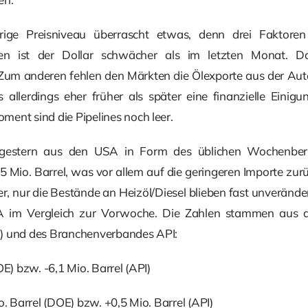
ige Preisniveau überrascht etwas, denn drei Faktor
en ist der Dollar schwächer als im letzten Monat. 
 Zum anderen fehlen den Märkten die Ölexporte aus der Au
s allerdings eher früher als später eine finanzielle Ein
ent sind die Pipelines noch leer.
m gestern aus den USA in Form des üblichen Wochenberi
5 Mio. Barrel, was vor allem auf die geringeren Importe zu
r, nur die Bestände an Heizöl/Diesel blieben fast unverände
SA im Vergleich zur Vorwoche. Die Zahlen stammen aus 
) und des Branchenverbandes API:
OE) bzw. -6,1 Mio. Barrel (API)
o. Barrel (DOE) bzw. +0,5 Mio. Barrel (API)