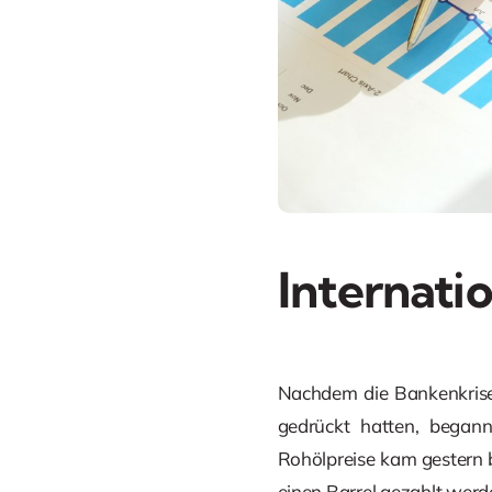
Internati
Nachdem die Bankenkrisen
gedrückt hatten, began
Rohölpreise kam gestern 
einen Barrel gezahlt werd