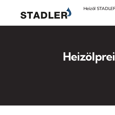
Zum
Heizöl STADLE
Inhalt
springen
Heizölprei