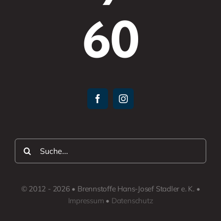
60
Suche
nach:
© 2012 - 2026 • Brennstoffe Hans-Josef Stadler e. K. •
Impressum
•
Datenschutz