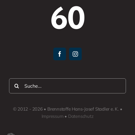
60
Suche
nach:
© 2012 - 2026 • Brennstoffe Hans-Josef Stadler e. K. •
Impressum
•
Datenschutz