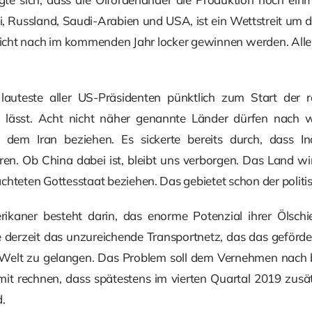
 Russland, Saudi-Arabien und USA, ist ein Wettstreit um d
icht nach im kommenden Jahr locker gewinnen werden. Allein
auteste aller US-Präsidenten pünktlich zum Start der r
 lässt. Acht nicht näher genannte Länder dürfen nach wi
s dem Iran beziehen. Es sickerte bereits durch, dass
en. Ob China dabei ist, bleibt uns verborgen. Das Land 
chteten Gottesstaat beziehen. Das gebietet schon der politis
kaner besteht darin, das enorme Potenzial ihrer Ölschie
e derzeit das unzureichende Transportnetz, das das geförde
 Welt zu gelangen. Das Problem soll dem Vernehmen nach b
mit rechnen, dass spätestens im vierten Quartal 2019 zusä
d.