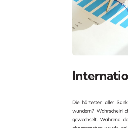
Internati
Die härtesten aller San
wundern? Wahrscheinlic
gewechselt. Während de
abgesprochen wurde, zeig