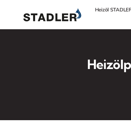
Zum
Heizöl STADLE
Inhalt
springen
Heizölp