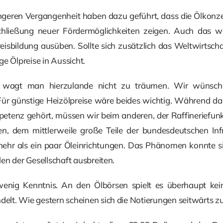
üngeren Vergangenheit haben dazu geführt, dass die Ölkonz
hließung neuer Fördermöglichkeiten zeigen. Auch das wi
reisbildung ausüben. Sollte sich zusätzlich das Weltwirtsch
e Ölpreise in Aussicht.
n wagt man hierzulande nicht zu träumen. Wir wünsc
 Für günstige Heizölpreise wäre beides wichtig. Während d
petenz gehört, müssen wir beim anderen, der Raffineriefun
n, dem mittlerweile große Teile der bundesdeutschen Inf
el mehr als ein paar Öleinrichtungen. Das Phänomen konnte s
en der Gesellschaft ausbreiten.
nig Kenntnis. An den Ölbörsen spielt es überhaupt kein
lt. Wie gestern scheinen sich die Notierungen seitwärts zu