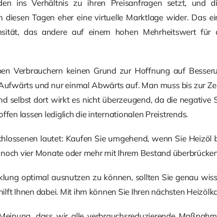
n ins Verhältnis zu ihren Preisanfragen setzt, und d
n diesen Tagen eher eine virtuelle Marktlage wider. Das e
nsität, das andere auf einem hohen Mehrheitswert für 
eben Verbrauchern keinen Grund zur Hoffnung auf Besseru
 Aufwärts und nur einmal Abwärts auf. Man muss bis zur Ze
d selbst dort wirkt es nicht überzeugend, da die negative 
ffen lassen lediglich die internationalen Preistrends.
chlossenen lautet: Kaufen Sie umgehend, wenn Sie Heizöl b
 noch vier Monate oder mehr mit Ihrem Bestand überbrücke
lung optimal ausnutzen zu können, sollten Sie genau wisse
 hilft Ihnen dabei. Mit ihm können Sie Ihren nächsten Heizöl
 Meinung, dass wir alle verbrauchsreduzierende Maßnah