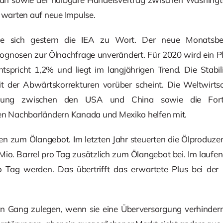
r warten auf neue Impulse.
 sich gestern die IEA zu Wort. Der neue Monatsberic
rognosen zur Ölnachfrage unverändert. Für 2020 wird ein Pl
tspricht 1,2% und liegt im langjährigen Trend. Die Stabili
t der Abwärtskorrekturen vorüber scheint. Die Weltwirtscha
nnung zwischen den USA und China sowie die Fort
 Nachbarländern Kanada und Mexiko helfen mit.
en zum Ölangebot. Im letzten Jahr steuerten die Ölproduze
 Mio. Barrel pro Tag zusätzlich zum Ölangebot bei. Im laufen
ro Tag werden. Das übertrifft das erwartete Plus bei der
n Gang zulegen, wenn sie eine Überversorgung verhindern 