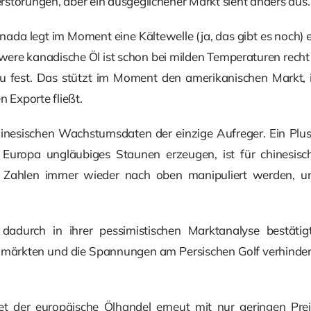
störungen, aber ein ausgeglichener Markt sieht anders aus.
ada legt im Moment eine Kältewelle (ja, das gibt es noch) ei
were kanadische Öl ist schon bei milden Temperaturen recht 
zu fest. Das stützt im Moment den amerikanischen Markt,
n Exporte fließt.
inesischen Wachstumsdaten der einzige Aufreger. Ein Plus
uropa ungläubiges Staunen erzeugen, ist für chinesisch
 Zahlen immer wieder nach oben manipuliert werden, um d
 dadurch in ihrer pessimistischen Marktanalyse bestätigt
märkten und die Spannungen am Persischen Golf verhinder
t der europäische Ölhandel erneut mit nur geringen Pre