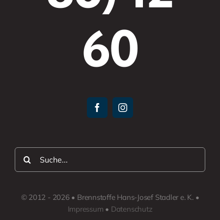
60
Suche
nach:
© 2012 - 2026 • Brennstoffe Hans-Josef Stadler e. K. •
Impressum
•
Datenschutz