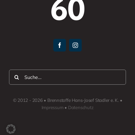
60
Suche
nach:
© 2012 - 2026 • Brennstoffe Hans-Josef Stadler e. K. •
Impressum
•
Datenschutz