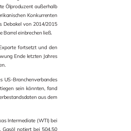
ßte Ölproduzent außerhalb
erikanischen Konkurrenten
das Debakel von 2014/2015
e Barrel einbrechen ließ.
Exporte fortsetzt und den
hwung Ende letzten Jahres
en.
des US-Branchenverbandes
tiegen sein könnten, fand
agerbestandsdaten aus dem
xas Intermediate (WTI) bei
. Gasöl notiert bei 504,50