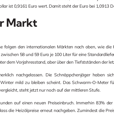
llar ist 0,9161 Euro wert. Damit steht der Euro bei 1,0913 Do
r Markt
se folgen den internationalen Märkten nach oben, wie die H
 zwischen 58 und 59 Euro je 100 Liter für eine Standardliefer
er dem Vorjahresstand, aber über den Tiefstständen der let
merklich nachgelassen. Die Schnäppchenjäger haben sic
Winter mild zu bleiben scheint. Das Schwarm-O-Meter für
rgleicht, steht jetzt nur noch auf der mittleren Stufe.
 Kunden auf einen neuen Preiseinbruch. Immerhin 83% der
ass die Heizölpreise erneut nachgeben. Zumindest die Preis