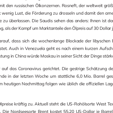
 mit den russischen Ölkonzernen. Rosneft, der weltweit grö
at wenig Lust, die Förderung zu drosseln und damit den am
e zu überlassen. Die Saudis sehen das anders: Ihnen ist 
g, als der Kampf um Marktanteile den Ölpreis auf 30 Dollar j
darauf, dass sich die wochenlange Blockade der libyschen 
stet. Auch in Venezuela geht es nach einem kurzen Aufsc
stung in China würde Moskau in seiner Sicht der Dinge stärk
r auf das Coronavirus gerichtet. Die gestrige Schätzung 
nde in der letzten Woche um stattliche 6,0 Mio. Barrel ges
 heutigen Nachmittag folgen wie üblich die offiziellen L
preise kräftig zu. Aktuell steht die US-Rohölsorte West Te
. Die Nordseesorte Brent kostet 55,20 US-Dollar je Barrel