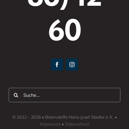
60
Suche
nach:
© 2012 - 2026 • Brennstoffe Hans-Josef Stadler e. K. •
Impressum
•
Datenschutz